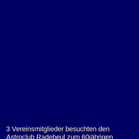
Vereinsausflüge
Sponsoren
Feedback
Kontakt
Wegweiser
Linkliste
3 Vereinsmitglieder besuchten den
Astroclub Radebeul zum 60jährigen
Impressum