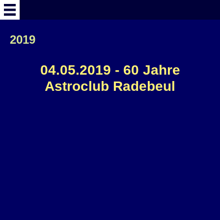
Willkommen
2019
Wir über uns
04.05.2019 - 60 Jahre
Astroclub Radebeul
Vereinstermine
Himmelsbeobachtung
Angebote
Astrozentrum
Galerie