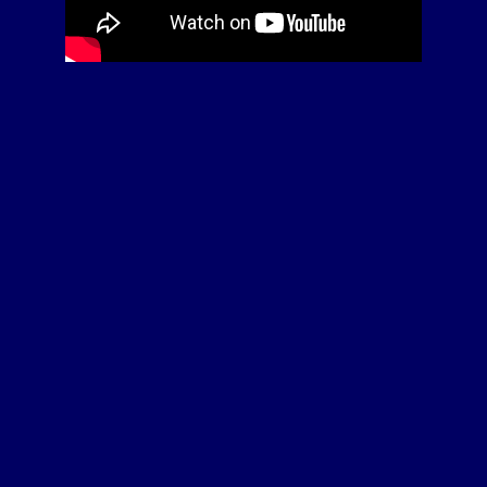
Vereinsausflüge
Sponsoren
Feedback
Kontakt
Wegweiser
Linkliste
Impressum