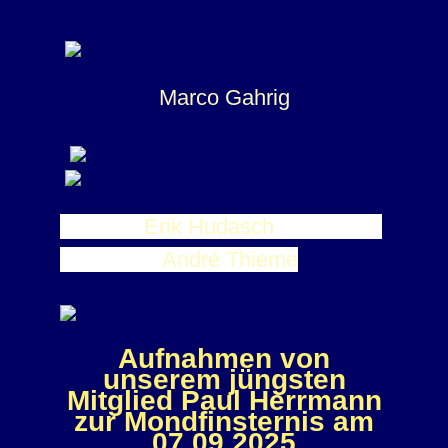
Marco Gahrig
Erik Hudasch
André Thieme
Aufnahmen von
unserem jüngsten
Mitglied
Paul Herrmann
zur Mondfinsternis am
07.09.2025